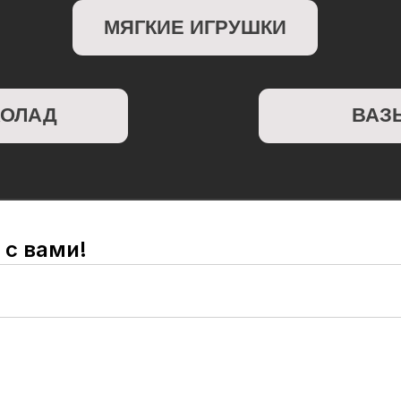
Д
ВАЗЫ
 с вами!