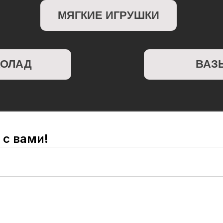
Д
ВАЗЫ
 с вами!